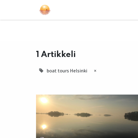
Purjehdukset
Kurssit
Lahjakort
1 Artikkeli
boat tours Helsinki
×