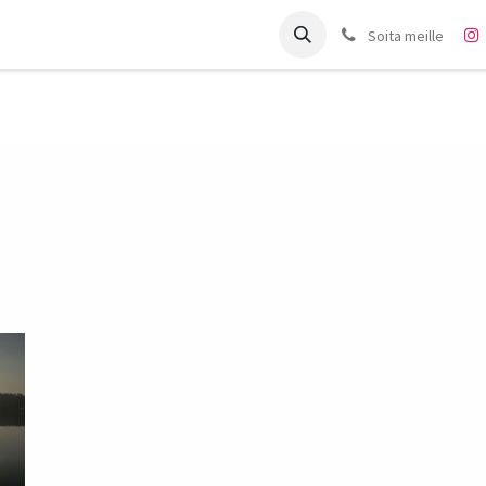
it
Charter
Meistä
Blogi
Forum
Ota yhteyttä
Soita meille