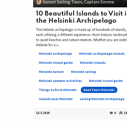
Sunset Sailing Tours, Captain Simma
10 Beautiful Islands to Visit 
the Helsinki Archipelago
The Helsinki archipelago is made up of hundreds of islands,
each offering a different experience—from historic landmar
to quiet beaches and nature reserves. Whether you are visiti
Helsinki for a s...
Helsinki archipelago
Helsinki archipelago islands
Helsinki island guide
Helsinki islands
Helsinki nature
Helsinki sailing
Helsinki summer activities
Helsinki travel guide
Things to Do in Helsinki
boat tours Helsinki
islands near Helsinki
sailing Helsinki archipelago
15.3.2026
0
1