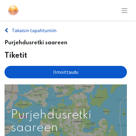
Takaisin tapahtumiin
Purjehdusretki saareen
Tiketit
Ilmoittaudu
Purjehdusretki
saareen