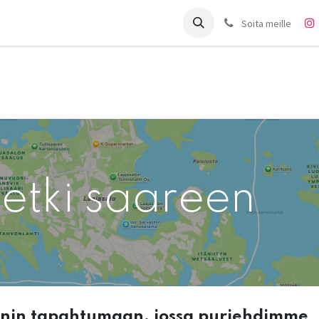
it
Charter
Meistä
Blogi
Forum
Ota yhteyttä
Soita meille
etki saareen
nnin tapahtumaan, jossa purjehdimme