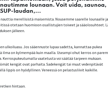
 nautimme lounaan. Voit uida, saunoa,
 SUP-laudan,...
ja nauttia merellisistä maisemista. Nousemme saarelle lounaalle j
 reitissä otetaan huomioon osallistujien toiveet ja sääolosuhteet. 
duksen jälkeen.
inen ulkoiluasu. Jos sääennuste lupaa sadetta, kannattaa pukea
llä ilma on kylmempää kuin maalla. Useampi ohut kerros on parem
ta. Kerrospukeutumalla vaatetusta voi säätää tarpeen mukaan.
tömät kengät ovat parhaita. Sadekengät tai muut vedenpitävät
llä lippis on hyödyllinen. Veneessä on pelastusliivit kaikille.
sretken hintaan.