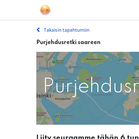
Purjehdukset
Kurssit
Lahjakort
Takaisin tapahtumiin
Purjehdusretki saareen
Purjehdusr
Liity seuraamme tähän 6 tu