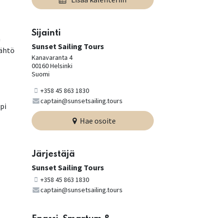
Sijainti
a
Sunset Sailing Tours
Lähtö
Kanavaranta 4
00160 Helsinki
Suomi
+358 45 863 1830
captain@sunsetsailing.tours
pi
Hae osoite
Järjestäjä
Sunset Sailing Tours
+358 45 863 1830
captain@sunsetsailing.tours