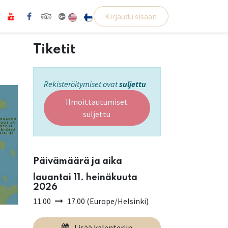
Kirjaudu sisään
Tiketit
Rekisteröitymiset ovat
suljettu
Ilmoittautumiset
suljettu
Päivämäärä ja aika
lauantai 11. heinäkuuta
2026
11.00
17.00
(
Europe/Helsinki
)
Lisää kalenteriin