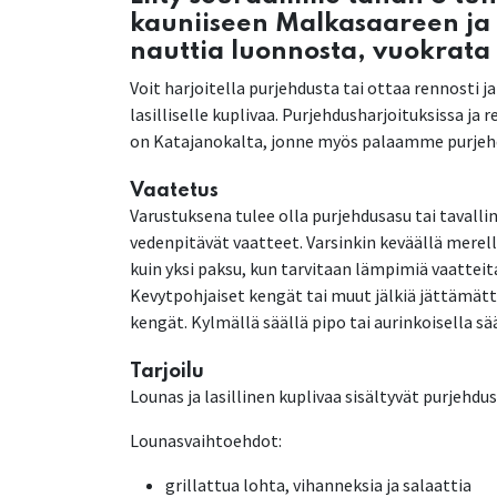
kauniiseen Malkasaareen ja
nauttia luonnosta, vuokrata
Voit harjoitella purjehdusta tai ottaa rennosti 
lasilliselle kuplivaa. Purjehdusharjoituksissa ja
on Katajanokalta, jonne myös palaamme purjeh
Vaatetus
Varustuksena tulee olla purjehdusasu tai tavall
vedenpitävät vaatteet. Varsinkin keväällä mere
kuin yksi paksu, kun tarvitaan lämpimiä vaattei
Kevytpohjaiset kengät tai muut jälkiä jättämät
kengät. Kylmällä säällä pipo tai aurinkoisella sää
Tarjoilu
Lounas ja lasillinen kuplivaa sisältyvät purjehdu
Lounasvaihtoehdot:
grillattua lohta, vihanneksia ja salaattia