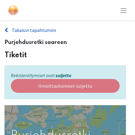
Takaisin tapahtumiin
Purjehdusretki saareen
Tiketit
Rekisteröitymiset ovat
suljettu
Ilmoittautumiset suljettu