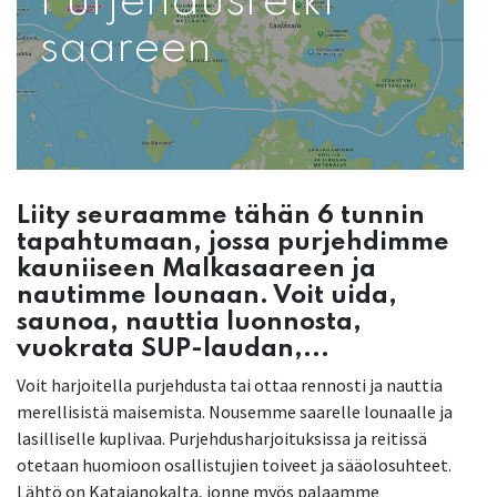
Purjehdusretki
saareen
Liity seuraamme tähän 6 tunnin
tapahtumaan, jossa purjehdimme
kauniiseen Malkasaareen ja
nautimme lounaan. Voit uida,
saunoa, nauttia luonnosta,
vuokrata SUP-laudan,...
Voit harjoitella purjehdusta tai ottaa rennosti ja nauttia
merellisistä maisemista. Nousemme saarelle lounaalle ja
lasilliselle kuplivaa. Purjehdusharjoituksissa ja reitissä
otetaan huomioon osallistujien toiveet ja sääolosuhteet.
Lähtö on Katajanokalta, jonne myös palaamme