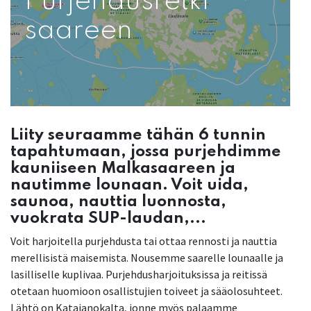
Purjehdusretki
saareen
Liity seuraamme tähän 6 tunnin
tapahtumaan, jossa purjehdimme
kauniiseen Malkasaareen ja
nautimme lounaan. Voit uida,
saunoa, nauttia luonnosta,
vuokrata SUP-laudan,...
Voit harjoitella purjehdusta tai ottaa rennosti ja nauttia
merellisistä maisemista. Nousemme saarelle lounaalle ja
lasilliselle kuplivaa. Purjehdusharjoituksissa ja reitissä
otetaan huomioon osallistujien toiveet ja sääolosuhteet.
Lähtö on Katajanokalta, jonne myös palaamme