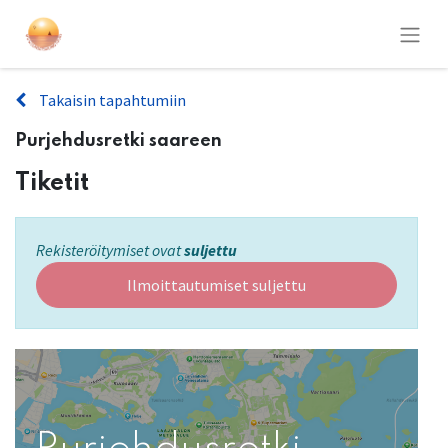
Takaisin tapahtumiin
Purjehdusretki saareen
Tiketit
Rekisteröitymiset ovat
suljettu
Ilmoittautumiset suljettu