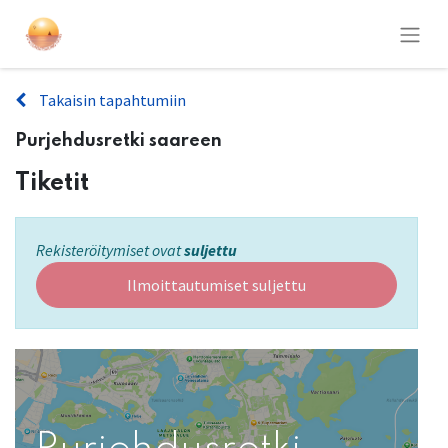
Takaisin tapahtumiin
Purjehdusretki saareen
Tiketit
Rekisteröitymiset ovat
suljettu
Ilmoittautumiset suljettu