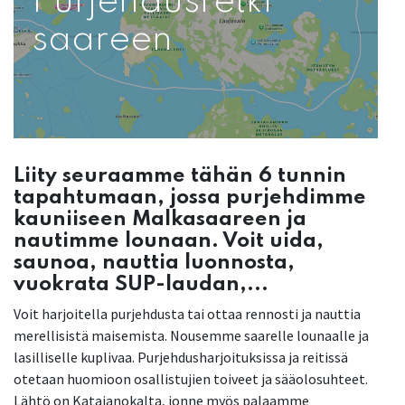
Purjehdusretki
saareen
Liity seuraamme tähän 6 tunnin
tapahtumaan, jossa purjehdimme
kauniiseen Malkasaareen ja
nautimme lounaan. Voit uida,
saunoa, nauttia luonnosta,
vuokrata SUP-laudan,...
Voit harjoitella purjehdusta tai ottaa rennosti ja nauttia
merellisistä maisemista. Nousemme saarelle lounaalle ja
lasilliselle kuplivaa. Purjehdusharjoituksissa ja reitissä
otetaan huomioon osallistujien toiveet ja sääolosuhteet.
Lähtö on Katajanokalta, jonne myös palaamme