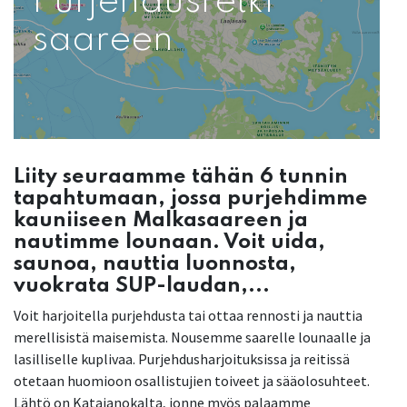
Purjehdusretki
saareen
Liity seuraamme tähän 6 tunnin
tapahtumaan, jossa purjehdimme
kauniiseen Malkasaareen ja
nautimme lounaan. Voit uida,
saunoa, nauttia luonnosta,
vuokrata SUP-laudan,...
Voit harjoitella purjehdusta tai ottaa rennosti ja nauttia
merellisistä maisemista. Nousemme saarelle lounaalle ja
lasilliselle kuplivaa. Purjehdusharjoituksissa ja reitissä
otetaan huomioon osallistujien toiveet ja sääolosuhteet.
Lähtö on Katajanokalta, jonne myös palaamme