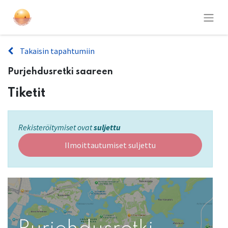
Takaisin tapahtumiin
Purjehdusretki saareen
Tiketit
Rekisteröitymiset ovat
suljettu
Ilmoittautumiset suljettu