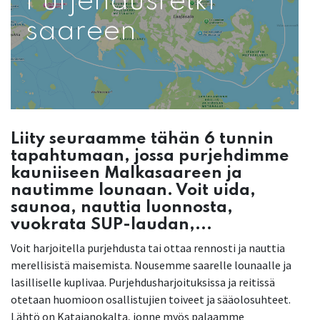
Purjehdusretki
saareen
Liity seuraamme tähän 6 tunnin
tapahtumaan, jossa purjehdimme
kauniiseen Malkasaareen ja
nautimme lounaan. Voit uida,
saunoa, nauttia luonnosta,
vuokrata SUP-laudan,...
Voit harjoitella purjehdusta tai ottaa rennosti ja nauttia
merellisistä maisemista. Nousemme saarelle lounaalle ja
lasilliselle kuplivaa. Purjehdusharjoituksissa ja reitissä
otetaan huomioon osallistujien toiveet ja sääolosuhteet.
Lähtö on Katajanokalta, jonne myös palaamme