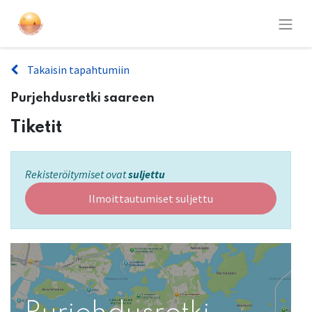
Takaisin tapahtumiin
Purjehdusretki saareen
Tiketit
Rekisteröitymiset ovat
suljettu
Ilmoittautumiset suljettu