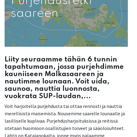
Purjehdusretki
saareen
Liity seuraamme tähän 6 tunnin
tapahtumaan, jossa purjehdimme
kauniiseen Malkasaareen ja
nautimme lounaan. Voit uida,
saunoa, nauttia luonnosta,
vuokrata SUP-laudan,...
Voit harjoitella purjehdusta tai ottaa rennosti ja nauttia
merellisistä maisemista. Nousemme saarelle lounaalle ja
lasilliselle kuplivaa. Purjehdusharjoituksissa ja reitissä
otetaan huomioon osallistujien toiveet ja sääolosuhteet.
Lähtö on Katajanokalta, jonne myös palaamme