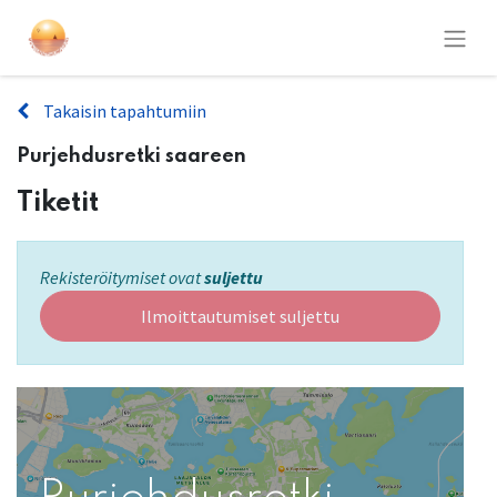
Takaisin tapahtumiin
Purjehdusretki saareen
Tiketit
Rekisteröitymiset ovat
suljettu
Ilmoittautumiset suljettu