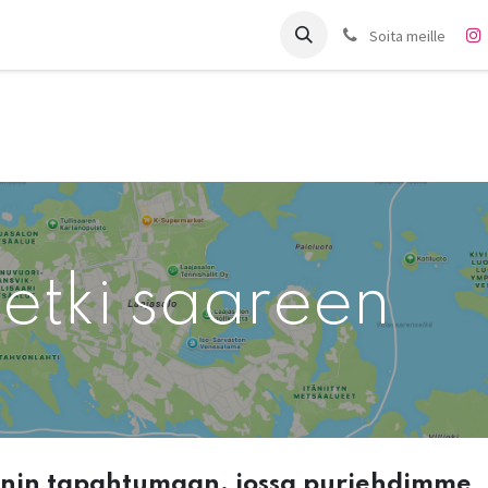
it
Charter
Meistä
Blogi
Forum
Ota yhteyttä
Soita meille
etki saareen
nnin tapahtumaan, jossa purjehdimme