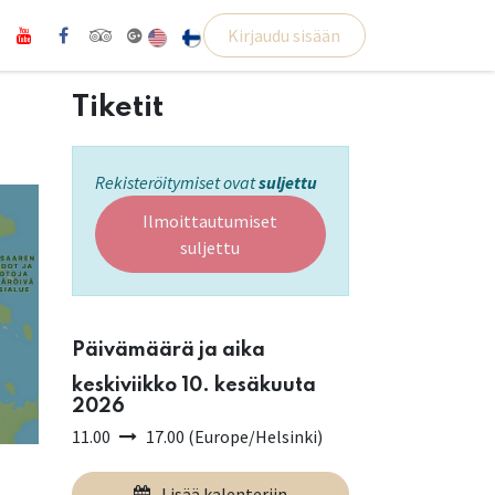
Kirjaudu sisään
Tiketit
Rekisteröitymiset ovat
suljettu
Ilmoittautumiset
suljettu
Päivämäärä ja aika
keskiviikko 10. kesäkuuta
2026
11.00
17.00
(
Europe/Helsinki
)
Lisää kalenteriin