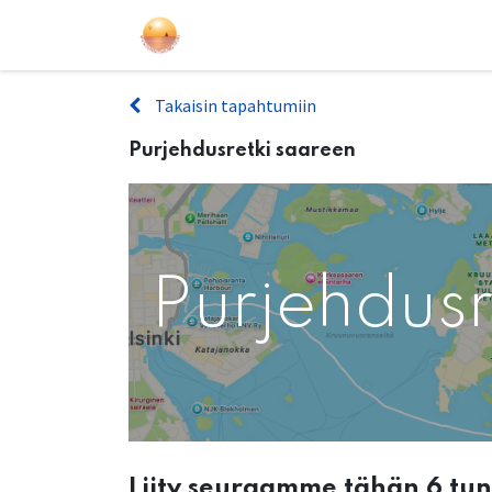
Purjehdukset
Kurssit
Lahjakort
Takaisin tapahtumiin
Purjehdusretki saareen
Purjehdusr
Liity seuraamme tähän 6 tu