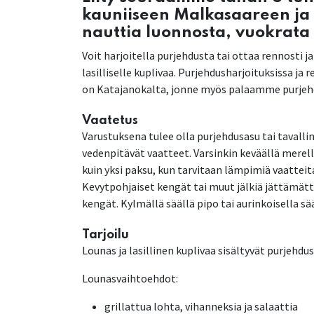
kauniiseen Malkasaareen ja
nauttia luonnosta, vuokrata
Voit harjoitella purjehdusta tai ottaa rennosti 
lasilliselle kuplivaa. Purjehdusharjoituksissa ja
on Katajanokalta, jonne myös palaamme purjeh
Vaatetus
Varustuksena tulee olla purjehdusasu tai tavall
vedenpitävät vaatteet. Varsinkin keväällä mere
kuin yksi paksu, kun tarvitaan lämpimiä vaattei
Kevytpohjaiset kengät tai muut jälkiä jättämät
kengät. Kylmällä säällä pipo tai aurinkoisella sää
Tarjoilu
Lounas ja lasillinen kuplivaa sisältyvät purjehdu
Lounasvaihtoehdot:
grillattua lohta, vihanneksia ja salaattia