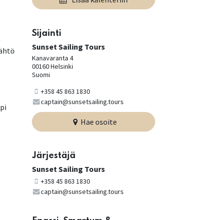
Sijainti
a
Sunset Sailing Tours
Lähtö
Kanavaranta 4
00160 Helsinki
Suomi
+358 45 863 1830
captain@sunsetsailing.tours
pi
Hae osoite
Järjestäjä
Sunset Sailing Tours
+358 45 863 1830
captain@sunsetsailing.tours