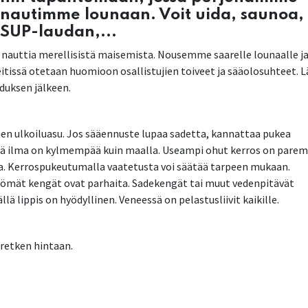
 nautimme lounaan. Voit uida, saunoa,
 SUP-laudan,...
ja nauttia merellisistä maisemista. Nousemme saarelle lounaalle j
 reitissä otetaan huomioon osallistujien toiveet ja sääolosuhteet. 
duksen jälkeen.
inen ulkoiluasu. Jos sääennuste lupaa sadetta, kannattaa pukea
llä ilma on kylmempää kuin maalla. Useampi ohut kerros on parem
ta. Kerrospukeutumalla vaatetusta voi säätää tarpeen mukaan.
tömät kengät ovat parhaita. Sadekengät tai muut vedenpitävät
llä lippis on hyödyllinen. Veneessä on pelastusliivit kaikille.
sretken hintaan.