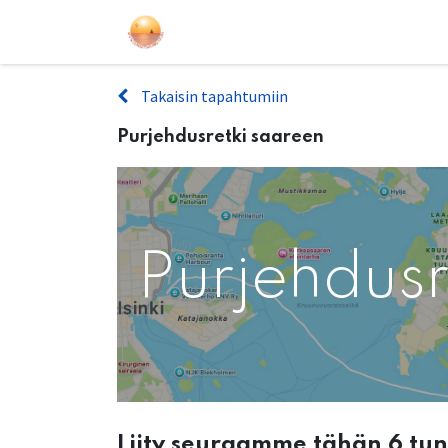
Purjehdukset
Kurssit
Lahjakort
Takaisin tapahtumiin
Purjehdusretki saareen
Purjehdusr
Liity seuraamme tähän 6 tu