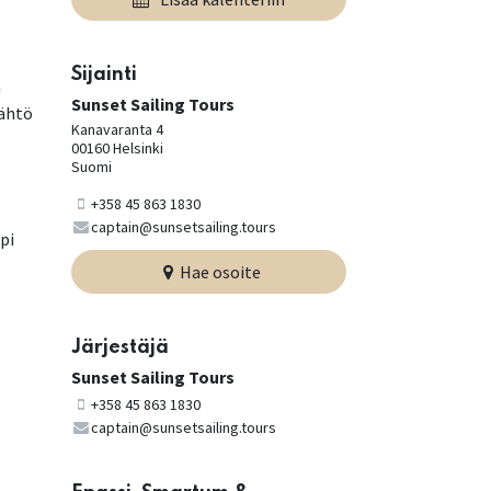
Sijainti
a
Sunset Sailing Tours
Lähtö
Kanavaranta 4
00160 Helsinki
Suomi
+358 45 863 1830
captain@sunsetsailing.tours
pi
Hae osoite
Järjestäjä
Sunset Sailing Tours
+358 45 863 1830
captain@sunsetsailing.tours