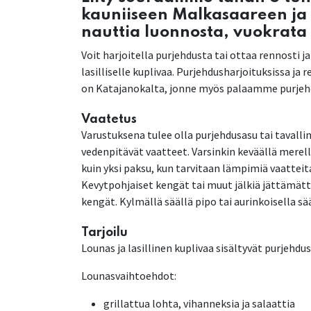
kauniiseen Malkasaareen ja
nauttia luonnosta, vuokrata
Voit harjoitella purjehdusta tai ottaa rennosti 
lasilliselle kuplivaa. Purjehdusharjoituksissa ja
on Katajanokalta, jonne myös palaamme purjeh
Vaatetus
Varustuksena tulee olla purjehdusasu tai tavall
vedenpitävät vaatteet. Varsinkin keväällä mere
kuin yksi paksu, kun tarvitaan lämpimiä vaattei
Kevytpohjaiset kengät tai muut jälkiä jättämät
kengät. Kylmällä säällä pipo tai aurinkoisella sää
Tarjoilu
Lounas ja lasillinen kuplivaa sisältyvät purjehdu
Lounasvaihtoehdot:
grillattua lohta, vihanneksia ja salaattia