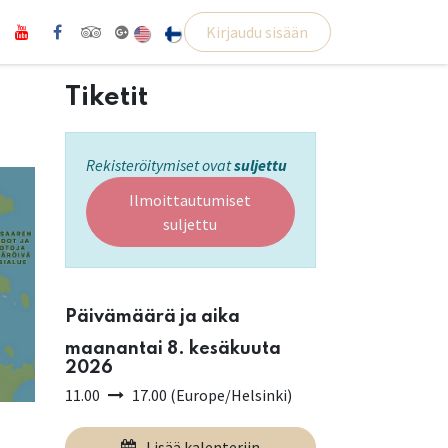
Kirjaudu sisään
Tiketit
Rekisteröitymiset ovat
suljettu
Ilmoittautumiset
suljettu
Päivämäärä ja aika
maanantai 8. kesäkuuta
2026
11.00
17.00
(
Europe/Helsinki
)
Lisää kalenteriin