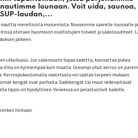
 nautimme lounaan. Voit uida, saunoa,
 SUP-laudan,...
ja nauttia merellisistä maisemista. Nousemme saarelle lounaalle j
 reitissä otetaan huomioon osallistujien toiveet ja sääolosuhteet. 
duksen jälkeen.
inen ulkoiluasu. Jos sääennuste lupaa sadetta, kannattaa pukea
llä ilma on kylmempää kuin maalla. Useampi ohut kerros on parem
ta. Kerrospukeutumalla vaatetusta voi säätää tarpeen mukaan.
tömät kengät ovat parhaita. Sadekengät tai muut vedenpitävät
llä lippis on hyödyllinen. Veneessä on pelastusliivit kaikille.
sretken hintaan.