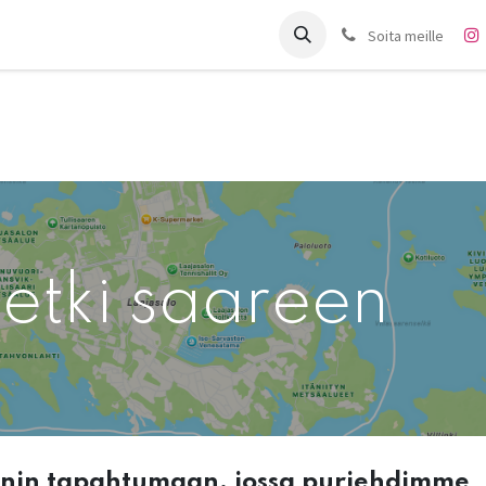
it
Charter
Meistä
Blogi
Forum
Ota yhteyttä
Soita meille
etki saareen
nnin tapahtumaan, jossa purjehdimme