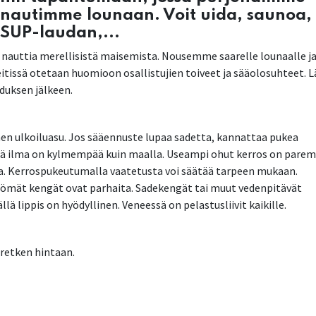
 nautimme lounaan. Voit uida, saunoa,
 SUP-laudan,...
ja nauttia merellisistä maisemista. Nousemme saarelle lounaalle j
 reitissä otetaan huomioon osallistujien toiveet ja sääolosuhteet. 
duksen jälkeen.
inen ulkoiluasu. Jos sääennuste lupaa sadetta, kannattaa pukea
llä ilma on kylmempää kuin maalla. Useampi ohut kerros on parem
ta. Kerrospukeutumalla vaatetusta voi säätää tarpeen mukaan.
tömät kengät ovat parhaita. Sadekengät tai muut vedenpitävät
llä lippis on hyödyllinen. Veneessä on pelastusliivit kaikille.
sretken hintaan.