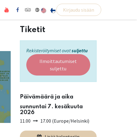
Kirjaudu sisään
Tiketit
Rekisteröitymiset ovat
suljettu
Ilmoittautumiset
suljettu
Päivämäärä ja aika
sunnuntai 7. kesäkuuta
2026
11.00
17.00
(
Europe/Helsinki
)
Lisää kalenteriin