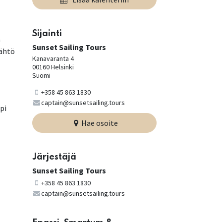
Sijainti
a
Sunset Sailing Tours
Lähtö
Kanavaranta 4
00160 Helsinki
Suomi
+358 45 863 1830
captain@sunsetsailing.tours
pi
Hae osoite
Järjestäjä
Sunset Sailing Tours
+358 45 863 1830
captain@sunsetsailing.tours