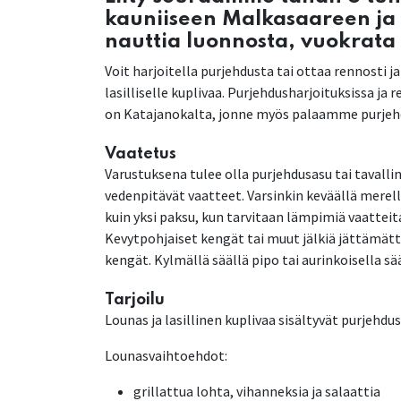
kauniiseen Malkasaareen ja
nauttia luonnosta, vuokrata
Voit harjoitella purjehdusta tai ottaa rennosti 
lasilliselle kuplivaa. Purjehdusharjoituksissa ja
on Katajanokalta, jonne myös palaamme purjeh
Vaatetus
Varustuksena tulee olla purjehdusasu tai tavall
vedenpitävät vaatteet. Varsinkin keväällä mere
kuin yksi paksu, kun tarvitaan lämpimiä vaattei
Kevytpohjaiset kengät tai muut jälkiä jättämät
kengät. Kylmällä säällä pipo tai aurinkoisella sää
Tarjoilu
Lounas ja lasillinen kuplivaa sisältyvät purjehdu
Lounasvaihtoehdot:
grillattua lohta, vihanneksia ja salaattia