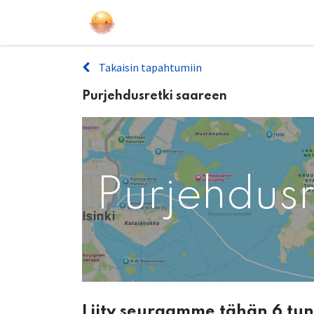
Purjehdukset
Kurssit
Lahjakort
Takaisin tapahtumiin
Purjehdusretki saareen
Purjehdusr
Liity seuraamme tähän 6 tu