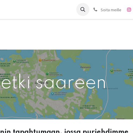
it
Charter
Meistä
Blogi
Forum
Ota yhteyttä
Soita meille
etki saareen
nnin tapahtumaan, jossa purjehdimme