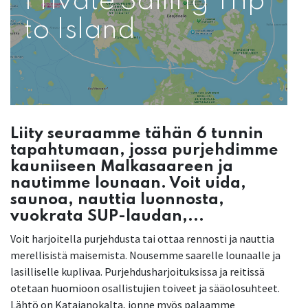
Private Sailing Trip
to Island
Liity seuraamme tähän 6 tunnin
tapahtumaan, jossa purjehdimme
kauniiseen Malkasaareen ja
nautimme lounaan. Voit uida,
saunoa, nauttia luonnosta,
vuokrata SUP-laudan,...
Voit harjoitella purjehdusta tai ottaa rennosti ja nauttia
merellisistä maisemista. Nousemme saarelle lounaalle ja
lasilliselle kuplivaa. Purjehdusharjoituksissa ja reitissä
otetaan huomioon osallistujien toiveet ja sääolosuhteet.
Lähtö on Katajanokalta, jonne myös palaamme