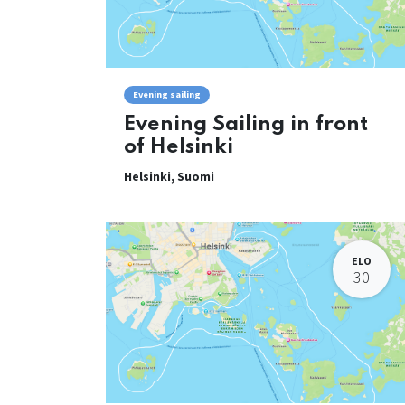
Evening sailing
Evening Sailing in front
of Helsinki
Helsinki
,
Suomi
ELO
30