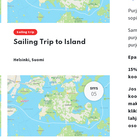
Purj
sopi
Samo
Sailing trip
pur
Sailing Trip to Island
pur
Epa
Helsinki
,
Suomi
15%
koo
Jos
SYYS
05
kood
mak
kli
lah
oso