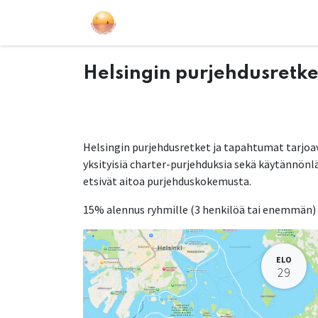
Purjehdukset
Kurssit
Lahjakort
Helsingin purjehdusretke
Helsingin purjehdusretket ja tapahtumat tarjoav
yksityisiä charter-purjehduksia sekä käytännönlä
etsivät aitoa purjehduskokemusta.
15% alennus ryhmille (3 henkilöä tai enemmän)
ELO
29