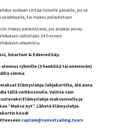
ehdus voidaan siirtää toiselle päivälle, jos se
i asiakkaalle, tai maksu palautetaan.
in maksu palautetaan, jos asiakas peruu
jehduksen vähintään 24 h ennen
jehduksen alkamista.
ssi, Smartum & Edenred käy.
 alennus ryhmille (3 henkilöä tai enemmän)
dilla simma
 maksat Elämyslahja-lahjakortilla, älä anna
ia tällä verkkosivulla. Valitse vain
sutavaksi Elämyslahja maksusivulla ja
kkaa “Maksa nyt”. Lähetä Elämyslahja-
jakortin koodi
itteeseen
captain@sunsetsailing.tours