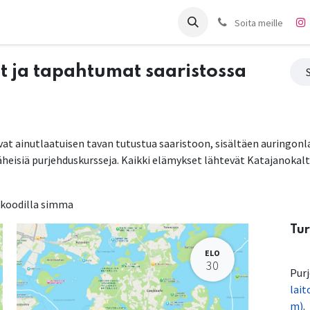
it
Charter
Meistä
Blogi
Forum
Ota yhteyttä
Soita meille
t ja tapahtumat saaristossa
at ainutlaatuisen tavan tutustua saaristoon, sisältäen auringonl
heisiä purjehduskursseja. Kaikki elämykset lähtevät Katajanokalta 
 koodilla simma
Tur
ELO
30
Pur
lait
m)
.