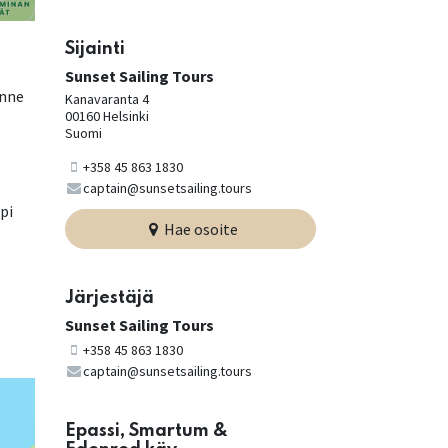
Sijainti
Sunset Sailing Tours
onne
Kanavaranta 4
00160 Helsinki
Suomi
+358 45 863 1830
captain@sunsetsailing.tours
pi
Hae osoite
Järjestäjä
Sunset Sailing Tours
+358 45 863 1830
captain@sunsetsailing.tours
Epassi, Smartum &