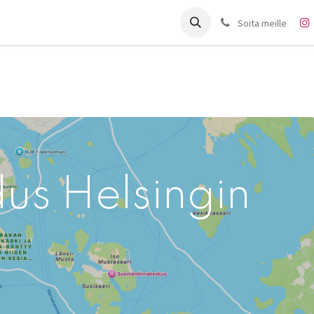
it
Charter
Meistä
Blogi
Forum
Ota yhteyttä
Soita meille
dus Helsingin