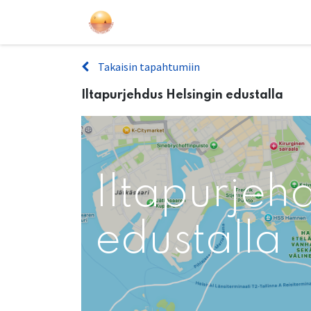
Purjehdukset
Kurssit
Lahjakort
Takaisin tapahtumiin
Iltapurjehdus Helsingin edustalla
Iltapurjeh
edustalla