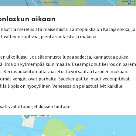
onlaskun aikaan
ja nauttia merellisistä maisemista. Lähtöpaikka on Katajanokka, j
lasillinen kuplivaa, pientä suolaista ja makeaa.
inen ulkoiluasu. Jos sääennuste lupaa sadetta, kannattaa pukea
llä ilma on kylmempää kuin maalla. Useampi ohut kerros on parem
ta. Kerrospukeutumalla vaatetusta voi säätää tarpeen mukaan.
tömät kengät ovat parhaita. Sadekengät tai muut vedenpitävät
llä lippis on hyödyllinen. Veneessä on pelastusliivit kaikille.
isältyvät iltapurjehduksen hintaan.