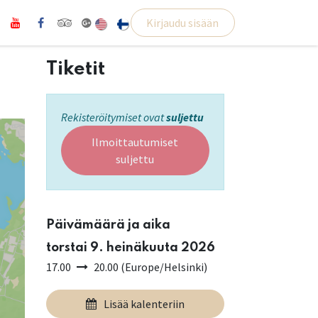
Kirjaudu sisään
Tiketit
Rekisteröitymiset ovat
suljettu
Ilmoittautumiset
suljettu
Päivämäärä ja aika
torstai 9. heinäkuuta 2026
17.00
20.00
(
Europe/Helsinki
)
Lisää kalenteriin