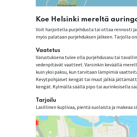
Koe Helsinki mereltä auring
Voit harjoitella purjehdusta tai ottaa rennosti 
myös palataan purjehduksen jälkeen. Tarjolla on 
Vaatetus
Varustuksena tulee olla purjehdusasu tai tavall
vedenpitävät vaatteet. Varsinkin keväällä mere
kuin yksi paksu, kun tarvitaan lämpimiä vaattei
Kevytpohjaiset kengät tai muut jälkiä jättämät
kengät. Kylmällä säällä pipo tai aurinkoisella sää
Tarjoilu
Lasillinen kuplivaa, pientä suolaista ja makeaa s