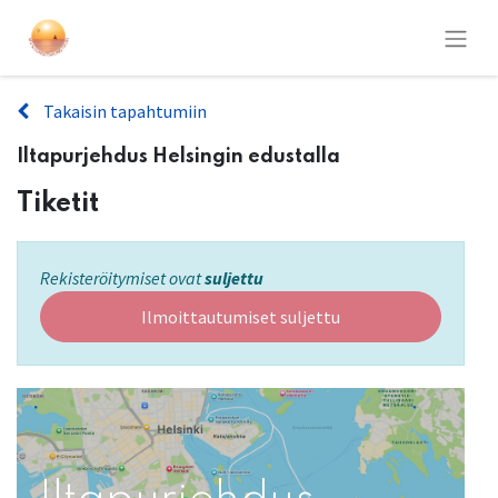
Takaisin tapahtumiin
Iltapurjehdus Helsingin edustalla
Tiketit
Rekisteröitymiset ovat
suljettu
Ilmoittautumiset suljettu