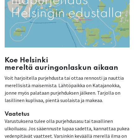
Iltapurjehdus
Helsingin edustalla
Koe Helsinki
mereltä auringonlaskun aikaan
Voit harjoitella purjehdusta tai ottaa rennosti ja nauttia
merellisistä maisemista. Lähtöpaikka on Katajanokka,
jonne myös palataan purjehduksen jälkeen. Tarjolla on
lasillinen kuplivaa, pientä suolaista ja makeaa.
Vaatetus
Varustuksena tulee olla purjehdusasu tai tavallinen
ulkoiluasu. Jos sääennuste lupaa sadetta, kannattaa pukea
vedenpitävät vaatteet. Varsinkin keväällä merellä ilma on