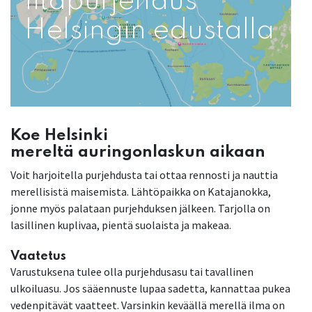
Iltapurjehdus
Helsingin edustalla
Koe Helsinki
mereltä auringonlaskun aikaan
Voit harjoitella purjehdusta tai ottaa rennosti ja nauttia
merellisistä maisemista. Lähtöpaikka on Katajanokka,
jonne myös palataan purjehduksen jälkeen. Tarjolla on
lasillinen kuplivaa, pientä suolaista ja makeaa.
Vaatetus
Varustuksena tulee olla purjehdusasu tai tavallinen
ulkoiluasu. Jos sääennuste lupaa sadetta, kannattaa pukea
vedenpitävät vaatteet. Varsinkin keväällä merellä ilma on