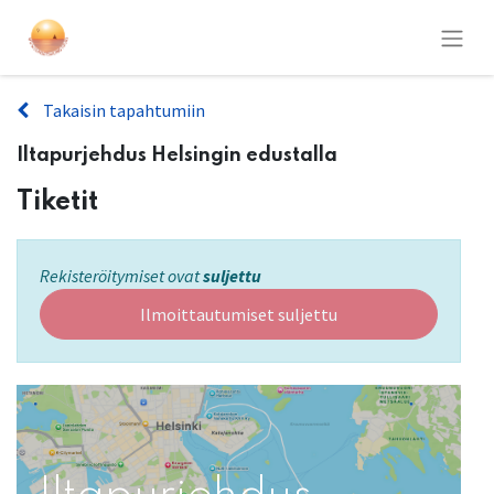
Takaisin tapahtumiin
Iltapurjehdus Helsingin edustalla
Tiketit
Rekisteröitymiset ovat
suljettu
Ilmoittautumiset suljettu