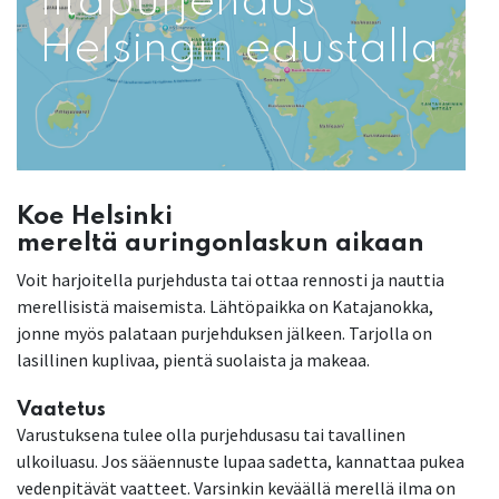
Iltapurjehdus
Helsingin edustalla
Koe Helsinki
mereltä auringonlaskun aikaan
Voit harjoitella purjehdusta tai ottaa rennosti ja nauttia
merellisistä maisemista. Lähtöpaikka on Katajanokka,
jonne myös palataan purjehduksen jälkeen. Tarjolla on
lasillinen kuplivaa, pientä suolaista ja makeaa.
Vaatetus
Varustuksena tulee olla purjehdusasu tai tavallinen
ulkoiluasu. Jos sääennuste lupaa sadetta, kannattaa pukea
vedenpitävät vaatteet. Varsinkin keväällä merellä ilma on