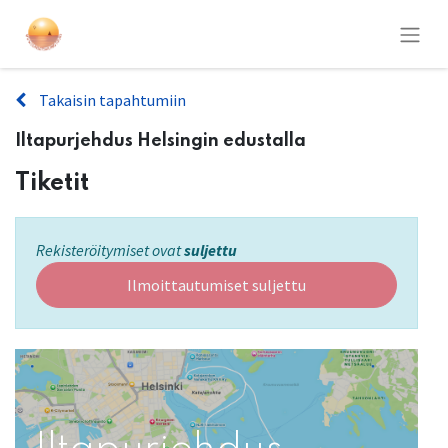
Takaisin tapahtumiin
Iltapurjehdus Helsingin edustalla
Tiketit
Rekisteröitymiset ovat
suljettu
Ilmoittautumiset suljettu