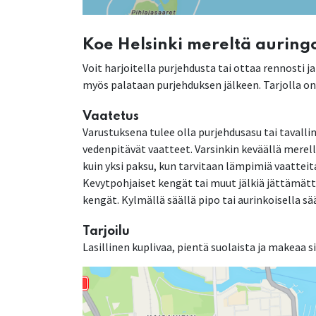
Koe Helsinki mereltä auring
Voit harjoitella purjehdusta tai ottaa rennosti 
myös palataan purjehduksen jälkeen. Tarjolla on 
Vaatetus
Varustuksena tulee olla purjehdusasu tai tavall
vedenpitävät vaatteet. Varsinkin keväällä mere
kuin yksi paksu, kun tarvitaan lämpimiä vaattei
Kevytpohjaiset kengät tai muut jälkiä jättämät
kengät. Kylmällä säällä pipo tai aurinkoisella sää
Tarjoilu
Lasillinen kuplivaa, pientä suolaista ja makeaa s