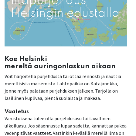
Iltapurjehdus
Helsingin edustalla
Koe Helsinki
mereltä auringonlaskun aikaan
Voit harjoitella purjehdusta tai ottaa rennosti ja nauttia
merellisistä maisemista. Lähtöpaikka on Katajanokka,
jonne myös palataan purjehduksen jälkeen. Tarjolla on
lasillinen kuplivaa, pientä suolaista ja makeaa.
Vaatetus
Varustuksena tulee olla purjehdusasu tai tavallinen
ulkoiluasu. Jos sääennuste lupaa sadetta, kannattaa pukea
vedenpitävät vaatteet. Varsinkin keväällä merellä ilma on