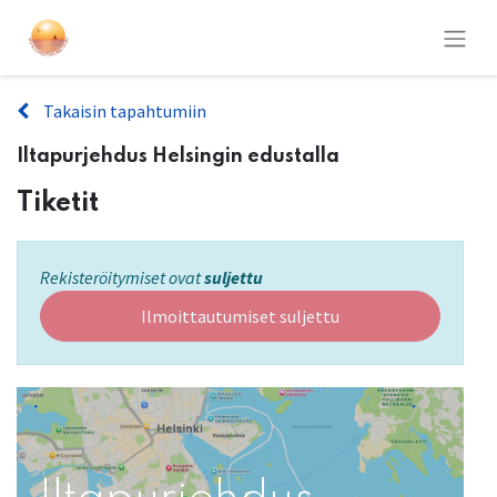
Takaisin tapahtumiin
Iltapurjehdus Helsingin edustalla
Tiketit
Rekisteröitymiset ovat
suljettu
Ilmoittautumiset suljettu