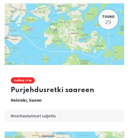
TOUKO
29
Sailing trip
Purjehdusretki saareen
Helsinki
,
Suomi
Ilmoittautumiset suljettu