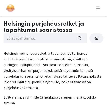
Helsingin purjehdusretket ja
tapahtumat saaristossa
Helsingin purjehdusretket ja tapahtumat tarjoavat
ainutlaatuisen tavan tutustua saaristoon, sisältäen
auringonlaskupurjehduksia, saarikohteita lounaalla,
yksityisiä charter-purjehduksia sekä käytännönläheisiä
purjehduskursseja. Kaikki elämykset lähtevät Katajanokalta
ja on suunniteltu pienille ryhmille, jotka etsivät aitoa
purjehduskokemusta.
15% alennus ryhmille (3 henkilöä tai enemmän) koodilla
simma