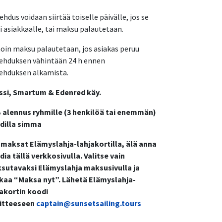
ehdus voidaan siirtää toiselle päivälle, jos se
i asiakkaalle, tai maksu palautetaan.
in maksu palautetaan, jos asiakas peruu
jehduksen vähintään 24 h ennen
jehduksen alkamista.
ssi, Smartum & Edenred käy.
 alennus ryhmille (3 henkilöä tai enemmän)
dilla simma
 maksat Elämyslahja-lahjakortilla, älä anna
ia tällä verkkosivulla. Valitse vain
sutavaksi Elämyslahja maksusivulla ja
kkaa “Maksa nyt”. Lähetä Elämyslahja-
jakortin koodi
itteeseen
captain@sunsetsailing.tours