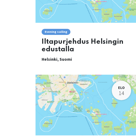
Evening sailing
Iltapurjehdus Helsingin
edustalla
Helsinki
,
Suomi
ELO
14