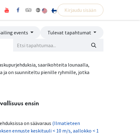
Kirjaudu sisään
Sailing events
Tulevat tapahtumat
askupurjehduksia, saarikohteita lounaalla,
ja on suunniteltu pienille ryhmille, jotka
vallisuus ensin
jehduksissa on säävaraus
(Ilmatieteen
oksen ennuste keskituuli < 10 m/s, aallokko < 1