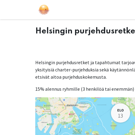
Purjehdukset
Kurssit
Lahjakort
Helsingin purjehdusretke
Helsingin purjehdusretket ja tapahtumat tarjoav
yksityisiä charter-purjehduksia sekä käytännönlä
etsivät aitoa purjehduskokemusta.
15% alennus ryhmille (3 henkilöä tai enemmän)
ELO
13