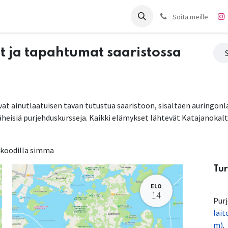
it
Charter
Meistä
Blogi
Forum
Ota yhteyttä
Soita meille
t ja tapahtumat saaristossa
at ainutlaatuisen tavan tutustua saaristoon, sisältäen auringonl
heisiä purjehduskursseja. Kaikki elämykset lähtevät Katajanokalta 
 koodilla simma
Tur
ELO
14
Pur
lait
m)
.