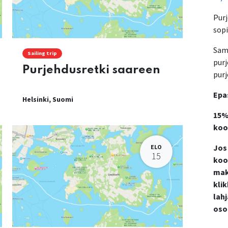
Purj
sopi
Samo
Sailing trip
pur
Purjehdusretki saareen
pur
Epa
Helsinki
,
Suomi
15%
koo
Jos
ELO
15
kood
mak
kli
lah
oso